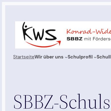
Zum
Inhalt
springen
Startseite
Wir über uns
Schulprofil
Schul
SBBZ-Schuls